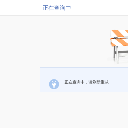
正在查询中
正在查询中，请刷新重试