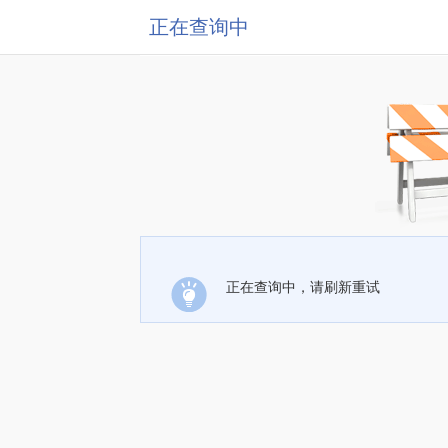
正在查询中
正在查询中，请刷新重试