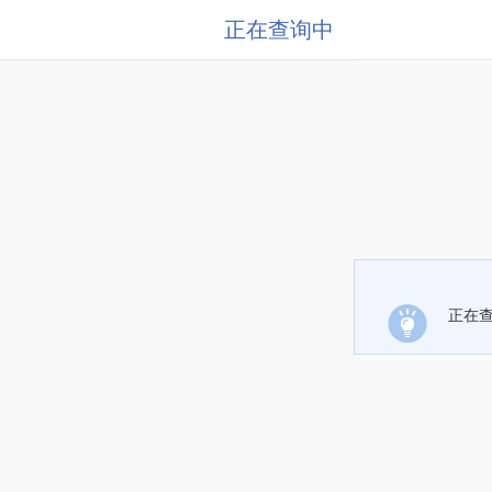
正在查询中
正在