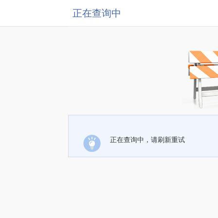
正在查询中
正在查询中，请刷新重试